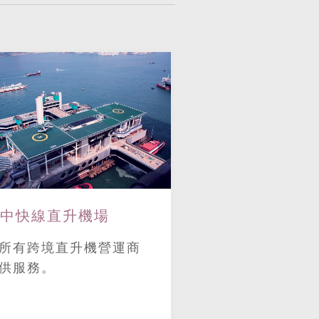
我們的直升機
中快線直升機場
探索令人興奮的
所有跨境直升機營運商
威斯特蘭 AW13
供服務。