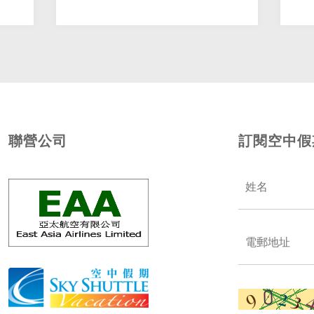
聯營公司
訂閱空中假