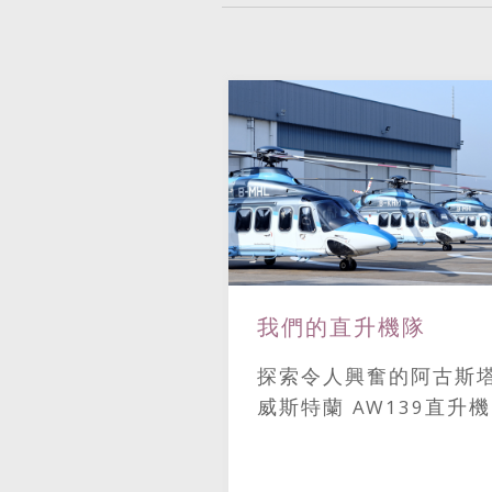
我們的直升機隊
線直升機場
探索令人興奮的阿古斯
境直升機營運商
威斯特蘭 AW139直升
。