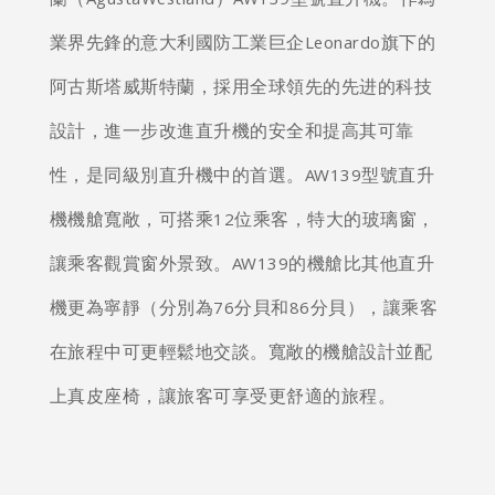
蘭（AgustaWestland）AW139型號直升機。作為
業界先鋒的意大利國防工業巨企Leonardo旗下的
阿古斯塔威斯特蘭，採用全球領先的先进的科技
設計，進一步改進直升機的安全和提高其可靠
性，是同級別直升機中的首選。AW139型號直升
機機艙寬敞，可搭乘12位乘客，特大的玻璃窗，
讓乘客觀賞窗外景致。AW139的機艙比其他直升
機更為寧靜（分別為76分貝和86分貝），讓乘客
在旅程中可更輕鬆地交談。寬敞的機艙設計並配
上真皮座椅，讓旅客可享受更舒適的旅程。